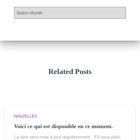
A
r
c
h
i
v
e
s
Related Posts
NOUVELLES
Voici ce qui est disponible en ce moment.
La liste sera mise à jour régulièrement. S’il vous plaît,