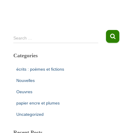
S
Search …
e
a
Categories
r
c
h
écrits : poèmes et fictions
f
Nouvelles
o
r
Oeuvres
:
papier encre et plumes
Uncategorized
Recent Posts