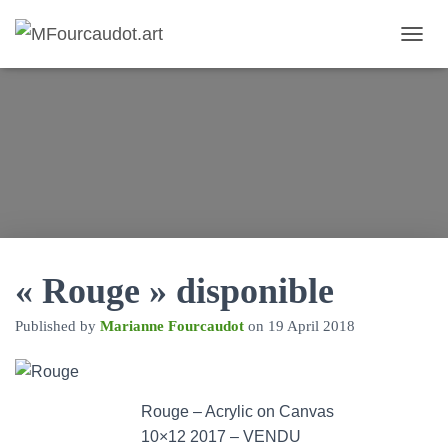
T
O
G
G
L
E
N
A
V
I
G
A
T
« Rouge » disponible
I
O
Published by
Marianne Fourcaudot
on
19 April 2018
N
Rouge – Acrylic on Canvas
10×12 2017 – VENDU