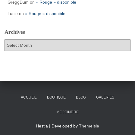
GreggDum
on
« Rouge » disponible
Lucie
on
« Rouge » disponible
Archives
A
r
c
h
i
v
e
s
ACCUEIL
BOUTIQUE
BLOG
GALERIES
ME JOINDRE
Hestia | Developed by
ThemeIsle