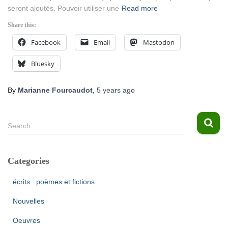
seront ajoutés. Pouvoir utiliser une
Read more
Share this:
Facebook
Email
Mastodon
Bluesky
By
Marianne Fourcaudot
,
5 years
ago
S
Search …
e
a
r
Categories
c
h
écrits : poèmes et fictions
f
o
Nouvelles
r
Oeuvres
: