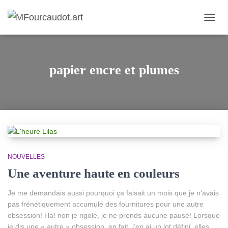
TOGG
NAVIG
papier encre et plumes
NOUVELLES
Une aventure haute en couleurs
Je me demandais aussi pourquoi ça faisait un mois que je n’avais
pas frénétiquement accumulé des fournitures pour une autre
obsession! Ha! non je rigole, je ne prends aucune pause! Lorsque
je dis une « autre » obsession, en fait, j’en ai un lot défini, elles