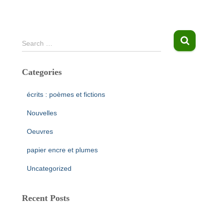
S
Search …
e
a
Categories
r
c
h
écrits : poèmes et fictions
f
Nouvelles
o
r
Oeuvres
:
papier encre et plumes
Uncategorized
Recent Posts