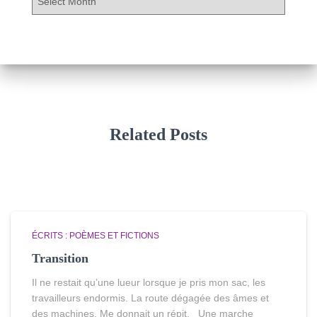
r
c
h
i
v
e
s
Related Posts
ÉCRITS : POÈMES ET FICTIONS
Transition
Il ne restait qu’une lueur lorsque je pris mon sac, les
travailleurs endormis. La route dégagée des âmes et
des machines, Me donnait un répit. Une marche