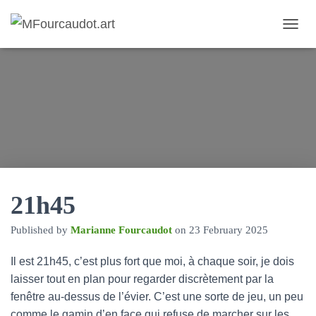
T
O
G
G
L
E
N
A
V
I
G
A
T
21h45
I
O
Published by
Marianne Fourcaudot
on
23 February 2025
N
Il est 21h45, c’est plus fort que moi, à chaque soir, je dois
laisser tout en plan pour regarder discrètement par la
fenêtre au-dessus de l’évier. C’est une sorte de jeu, un peu
comme le gamin d’en face qui refuse de marcher sur les