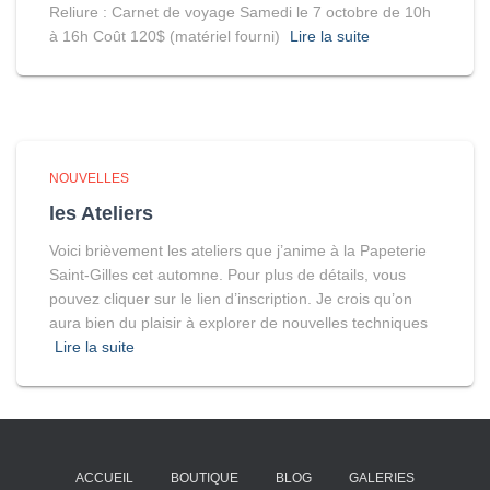
Reliure : Carnet de voyage Samedi le 7 octobre de 10h
à 16h Coût 120$ (matériel fourni)
Lire la suite
NOUVELLES
les Ateliers
Voici brièvement les ateliers que j’anime à la Papeterie
Saint-Gilles cet automne. Pour plus de détails, vous
pouvez cliquer sur le lien d’inscription. Je crois qu’on
aura bien du plaisir à explorer de nouvelles techniques
Lire la suite
ACCUEIL
BOUTIQUE
BLOG
GALERIES