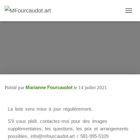
D
É
P
L
I
E
R
L
A
N
A
V
I
Marianne Fourcaudot
Publié par
le
14 juillet 2021
G
A
T
La liste sera mise à jour régulièrement.
I
O
S’il vous plaît, contactez-moi pour des images
N
supplémentaires, les questions, les prix et arrangements
possibles. info@mfourcaudot.art / 581-995-5109