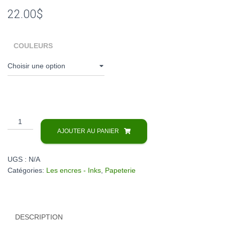
22.00
$
COULEURS
quantité
de
AJOUTER AU PANIER
Encre
Scintillante
UGS :
N/A
pour
Catégories:
Les encres - Inks
,
Papeterie
stylo
plume
-
Shimmering
DESCRIPTION
ink