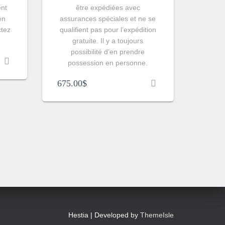
ent
être expédiées avec
en
assurances spéciales et ne se
ctez
qualifient pas pour l’expédition
gratuite. Il y a toujours
possibilité d’en prendre
possession en personne.
675.00
$
Hestia | Developed by
ThemeIsle