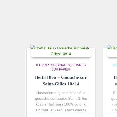
ŒUVRES ORIGINALES
ŒUVRES
ŒU
SUR PAPIER
Betta Bleu – Gouache sur
B
Saint-Gilles 10×14
Illustration originale faites à la
Il
gouache sur papier Saint-Gilles
gou
(papier fait main 100% coton).
(p
Format 10″x14″. (sans cadre)
Fo