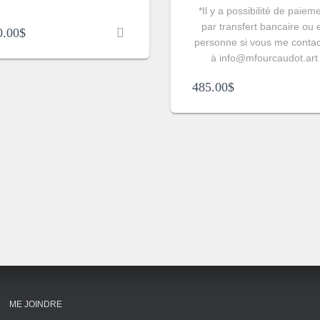
*Il y a possibilité de paiem
par transfert bancaire ou 
0.00
$
personne si vous me conta
à info@mfourcaudot.art
485.00
$
ME JOINDRE