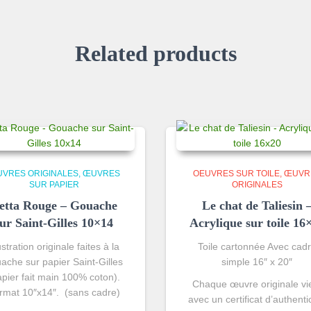
Related products
VRES ORIGINALES
ŒUVRES
OEUVRES SUR TOILE
ŒUVR
SUR PAPIER
ORIGINALES
etta Rouge – Gouache
Le chat de Taliesin 
sur Saint-Gilles 10×14
Acrylique sur toile 16
lustration originale faites à la
Toile cartonnée Avec cad
ache sur papier Saint-Gilles
simple 16″ x 20″
apier fait main 100% coton).
Chaque œuvre originale vi
rmat 10″x14″. (sans cadre)
avec un certificat d’authentic