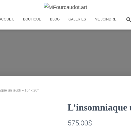
ACCUEIL
BOUTIQUE
BLOG
GALERIES
ME JOINDRE
aque un jeudi – 16″ x 20″
L’insomniaque u
575.00
$