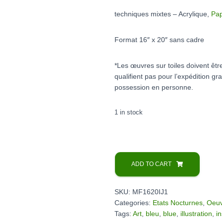
techniques mixtes – Acrylique,
Pap
Format 16″ x 20″ sans cadre
*Les œuvres sur toiles doivent êt
qualifient pas pour l’expédition gra
possession en personne.
1 in stock
L'insomniaque
un
ADD TO CART
jeudi
-
SKU:
MF1620IJ1
16"
Categories:
Etats Nocturnes
,
Oeuv
x
Tags:
Art
,
bleu
,
blue
,
illustration
,
i
20"