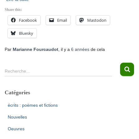
Share this:
Facebook
Email
Mastodon
Bluesky
Par
Marianne Fourcaudot
, il y a
6 années
de cela
R
Recherche…
e
c
h
Catégories
e
r
écrits : poèmes et fictions
c
h
Nouvelles
e
Oeuvres
r