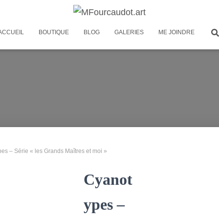
ACCUEIL
BOUTIQUE
BLOG
GALERIES
ME JOINDRE
es – Série « les Grands Maîtres et moi »
Cyanot
ypes –