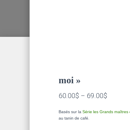
moi »
Price
60.00
$
–
69.00
$
range:
Basés sur la
Série les Grands maîtres
60.00$
au tanin de café.
through