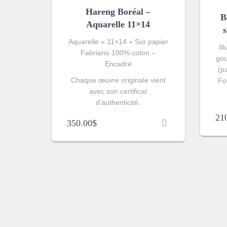
Hareng Boréal –
B
Aquarelle 11×14
Aquarelle « 11×14 » Sur papier
Il
Fabriano 100% coton –
gou
Encadré
(p
Chaque œuvre originale vient
Fo
avec son certificat
d’authenticité.
21
350.00
$