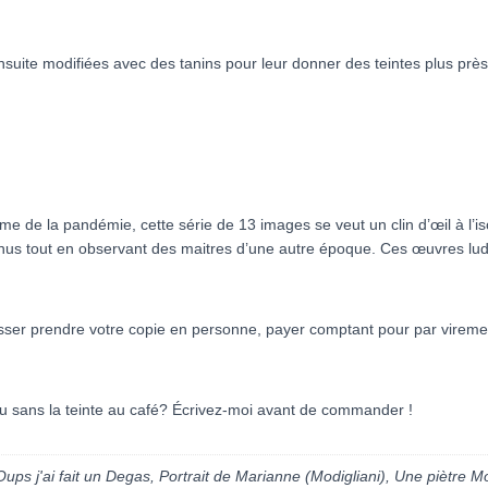
te modifiées avec des tanins pour leur donner des teintes plus près d
ème de la pandémie, cette série de 13 images se veut un clin d’œil à l
nnus tout en observant des maitres d’une autre époque. Ces œuvres ludi
sser prendre votre copie en personne, payer comptant pour par viremen
eu sans la teinte au café? Écrivez-moi avant de commander !
 Oups j'ai fait un Degas, Portrait de Marianne (Modigliani), Une piètre 