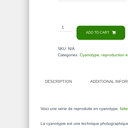
Cyanotypes
-
ADD TO CART
Série
"les
SKU:
N/A
Grands
Categories:
Cyanotype, reproduction e
Maîtres
et
moi"
quantity
DESCRIPTION
ADDITIONAL INFO
Voici une série de reproduite en cyanotype
fait
La cyanotypie est une technique photographique a